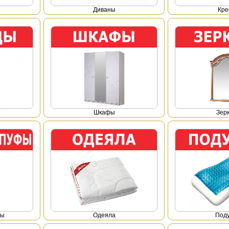
Диваны
Кре
Шкафы
Зер
фы
Одеяла
Под