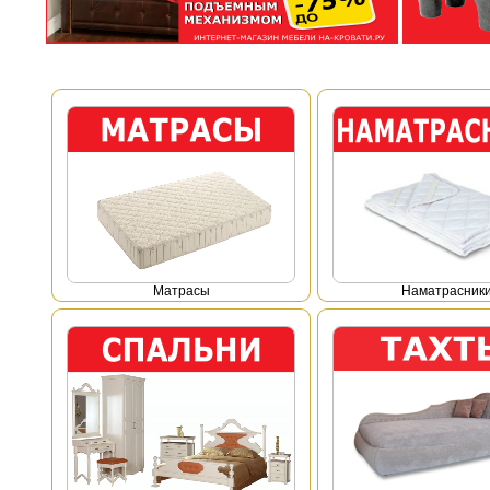
Mатрасы
Наматрасник